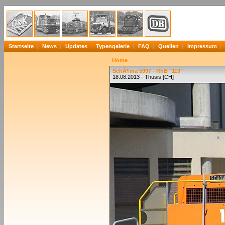
Startseite
News
Updates
Typengalerie
FAQ
Quellen
Impressum
Home
SchÃ¶ma 5997 - RhB "119"
18.08.2013 - Thusis [CH]