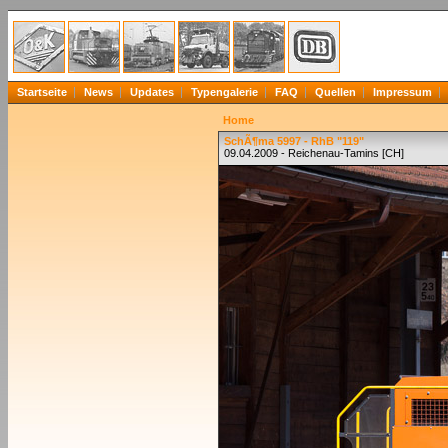
Startseite
News
Updates
Typengalerie
FAQ
Quellen
Impressum
Home
SchÃ¶ma 5997 - RhB "119"
09.04.2009 - Reichenau-Tamins [CH]